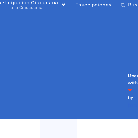
articipacion Ciudadana
Inscripciones
Bus
a la Ciudadanía
Des
with
❤
by
jsns