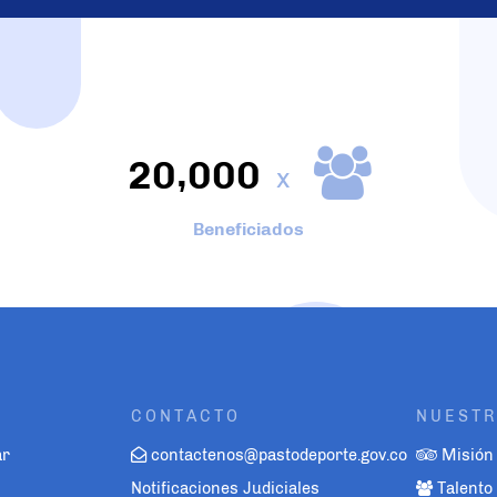
,
2
0
0
0
0
x
Beneficiados
CONTACTO
NUESTR
ar
contactenos@pastodeporte.gov.co
Misión 
Notificaciones Judiciales
Talent