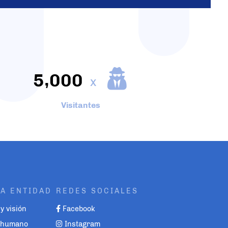
,
5
0
0
0
x
Visitantes
A ENTIDAD
REDES SOCIALES
y visión
Facebook
o humano
Instagram