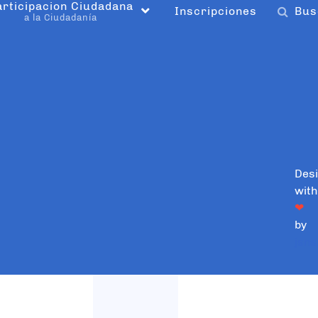
articipacion Ciudadana
Inscripciones
Bus
a la Ciudadanía
Des
with
❤
by
jsns